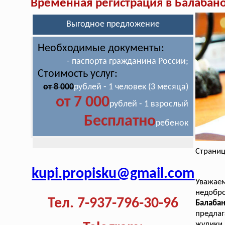
Временная регистрация в Балабан
Выгодное предложение
Необходимые документы:
- паспорта гражданина России;
Стоимость услуг:
от 8 000
рублей - 1 человек (3 месяца)
от 7 000
рублей - 1 взрослый
Бесплатно
ребенок
Страниц
kupi.propisku@gmail.com
Уважае
недобр
Тел. 7-937-796-30-96
Балаба
предлаг
жулики