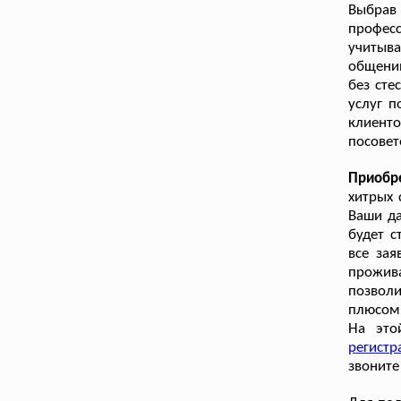
Выбрав
профес
учитыв
общени
без сте
услуг п
клиенто
посовет
Приобр
хитрых 
Ваши да
будет с
все за
прожива
позволи
плюсом 
На это
регистр
звоните