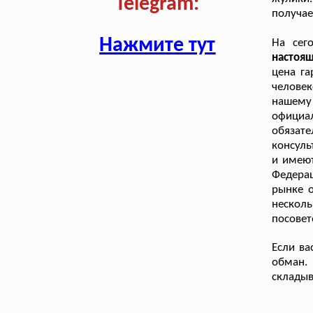
Telegram:
получае
Нажмите тут
На сег
настоя
цена г
челове
нашему
официа
обязат
консуль
и имеют
Федерац
рынке о
нескол
посовет
Если ва
обман.
складыв