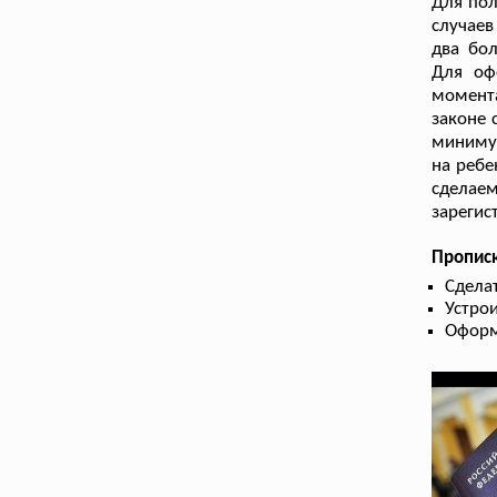
Для пол
случаев
два бол
Для оф
момента
законе 
минимум
на ребе
сделае
зарегис
Пропис
Сдела
Устрои
Оформ